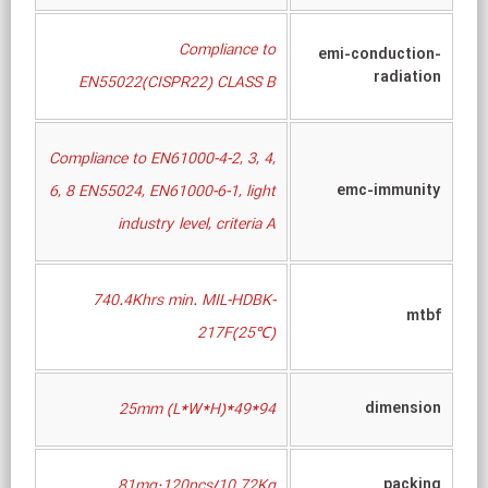
Compliance to
emi-conduction-
radiation
EN55022(CISPR22) CLASS B
Compliance to EN61000-4-2, 3, 4,
emc-immunity
6, 8 EN55024, EN61000-6-1, light
industry level, criteria A
740.4Khrs min. MIL-HDBK-
mtbf
217F(25℃)
dimension
94*49*25mm (L*W*H)
packing
81mg;120pcs/10.72Kg