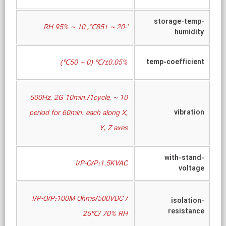
storage-temp-
'-20 ~ +85℃, 10 ~ 95% RH
humidity
temp-coefficient
±0.05%/℃ (0 ~ 50℃)
10 ~ 500Hz, 2G 10min./1cycle,
vibration
period for 60min. each along X,
Y, Z axes
with-stand-
I/P-O/P:1.5KVAC
voltage
I/P-O/P:100M Ohms/500VDC /
isolation-
resistance
25℃/ 70% RH