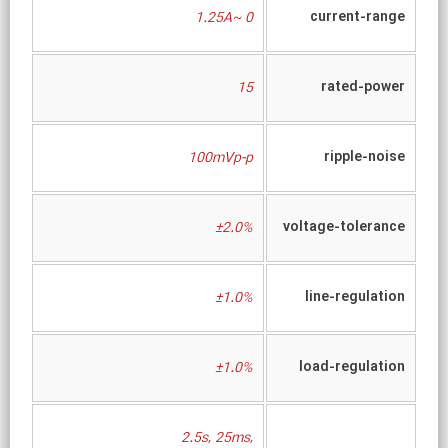
current-range
0 ~1.25A
rated-power
15
ripple-noise
100mVp-p
voltage-tolerance
±2.0%
line-regulation
±1.0%
load-regulation
±1.0%
2.5s, 25ms,