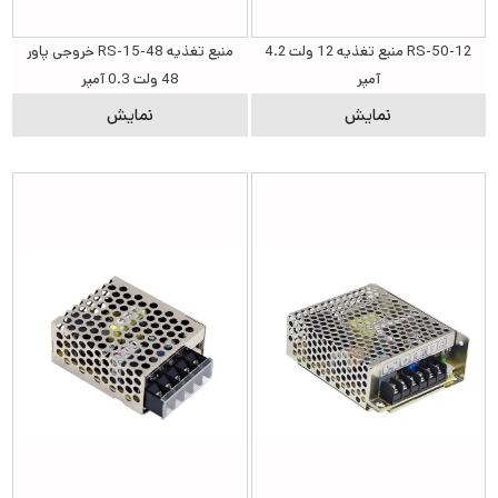
RS-50-12 منبع تغذیه 12 ولت 4.2
منبع تغذیه RS-15-48 خروجی پاور
آمپر
48 ولت 0.3 آمپر
نمایش
نمایش