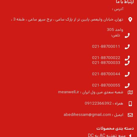
ارتباط با ما
آدرس :
تهران, خیابان ولیعصر, پایین تر از پارک ساعی ، برج سپهر ساعی ، طبقه 3 ،
واحد 305
تلفن:
021-88700011
021-88700022
021-88700033
021-88700044
021-88700055
شعبه سعدی مین ول ایران : meanwell.ir
همراه : 09122366392
ایمیل : abedihessam@gmail.com
دسته بندی محصولات
منبع تغذیه AC به DC