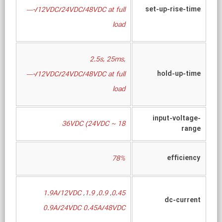
set-up-rise-time
—-/12VDC/24VDC/48VDC at full
load
2.5s, 25ms,
hold-up-time
—-/12VDC/24VDC/48VDC at full
load
input-voltage-
18 ~ 36VDC (24VDC
range
efficiency
78%
1.9A/12VDC
,
1.9
,
0.9
,
0.45
dc-current
0.9A/24VDC 0.45A/48VDC