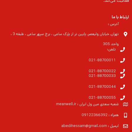
فعالیت می‌کند.
ارتباط با ما
آدرس :
تهران, خیابان ولیعصر, پایین تر از پارک ساعی ، برج سپهر ساعی ، طبقه 3 ،
واحد 305
تلفن:
021-88700011
021-88700022
021-88700033
021-88700044
021-88700055
شعبه سعدی مین ول ایران : meanwell.ir
همراه : 09122366392
ایمیل : abedihessam@gmail.com