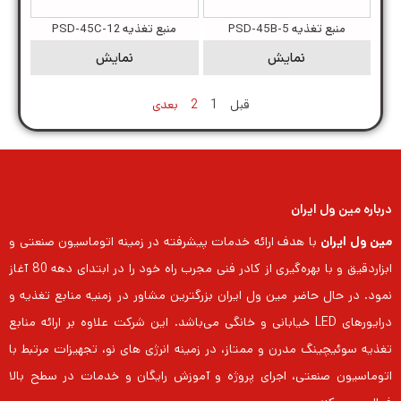
منبع تغذیه PSD-45B-5
منبع تغذیه PSD-45C-12
نمایش
نمایش
قبل
1
2
بعدی
درباره مین ول ایران
مین ول ایران
با هدف ارائه خدمات پیشرفته در زمینه اتوماسیون صنعتی و
ابزاردقیق و با بهره‌گیری از کادر فنی مجرب راه خود را در ابتدای دهه 80 آغاز
نمود. در حال حاضر مین ول ایران بزرگترین مشاور در زمنیه منابع تغذیه و
درایورهای LED خیابانی و خانگی می‌باشد. این شرکت علاوه بر ارائه منابع
تغذیه سوئیچینگ مدرن و ممتاز، در زمینه انرژی های نو، تجهیزات مرتبط با
اتوماسیون صنعتی، اجرای پروژه و آموزش رایگان و خدمات در سطح بالا