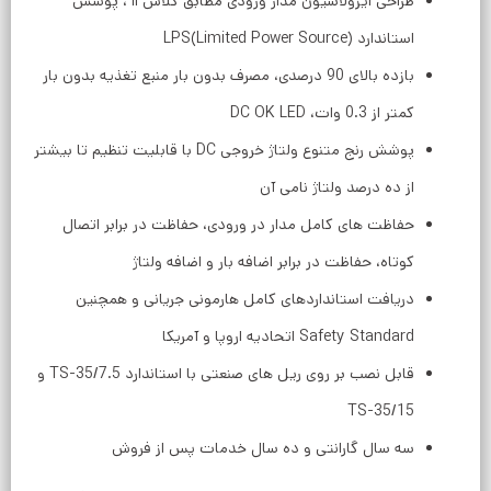
طراحی ایزولاسیون مدار ورودی مطابق کلاس II ، پوشش
استاندارد LPS(Limited Power Source)
بازده بالای 90 درصدی، مصرف بدون بار منبع تغذیه بدون بار
کمتر از 0.3 وات، DC OK LED
پوشش رنج متنوع ولتاژ خروجی DC با قابلیت تنظیم تا بیشتر
از ده درصد ولتاژ نامی آن
حفاظت های کامل مدار در ورودی، حفاظت در برابر اتصال
کوتاه، حفاظت در برابر اضافه بار و اضافه ولتاژ
دریافت استانداردهای کامل هارمونی جریانی و همچنین
Safety Standard اتحادیه اروپا و آمریکا
قابل نصب بر روی ریل های صنعتی با استاندارد TS-35/7.5 و
TS-35/15
سه سال گارانتی و ده سال خدمات پس از فروش