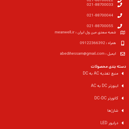
021-88700022
021-88700033
021-88700044
021-88700055
شعبه سعدی مین ول ایران : meanwell.ir
همراه : 09122366392
ایمیل : abedihessam@gmail.com
دسته بندی محصولات
منبع تغذیه AC به DC
اینورتر DC به AC
کانورتر DC-DC
شارژها
درایور LED