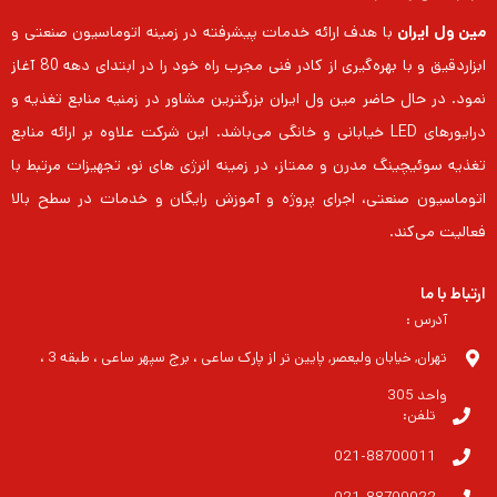
مین ول ایران
با هدف ارائه خدمات پیشرفته در زمینه اتوماسیون صنعتی و
ابزاردقیق و با بهره‌گیری از کادر فنی مجرب راه خود را در ابتدای دهه 80 آغاز
نمود. در حال حاضر مین ول ایران بزرگترین مشاور در زمنیه منابع تغذیه و
درایورهای LED خیابانی و خانگی می‌باشد. این شرکت علاوه بر ارائه منابع
تغذیه سوئیچینگ مدرن و ممتاز، در زمینه انرژی های نو، تجهیزات مرتبط با
اتوماسیون صنعتی، اجرای پروژه و آموزش رایگان و خدمات در سطح بالا
فعالیت می‌کند.
ارتباط با ما
آدرس :
تهران, خیابان ولیعصر, پایین تر از پارک ساعی ، برج سپهر ساعی ، طبقه 3 ،
واحد 305
تلفن:
021-88700011