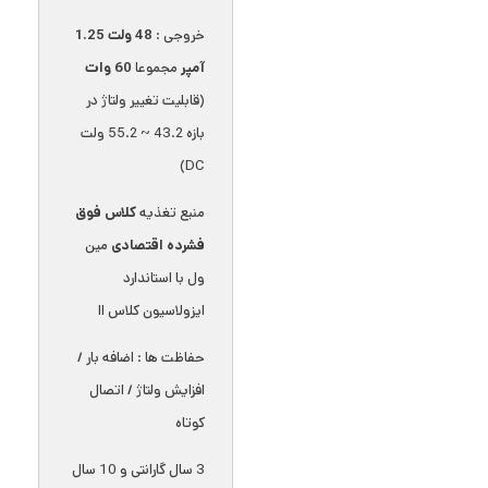
خروجی :
48 ولت 1.25
آمپر
مجموعا
60 وات
(قابلیت تغییر ولتاژ در
بازه 43.2 ~ 55.2 ولت
DC)
منبع تغذیه
کلاس فوق
فشرده اقتصادی
مین
ول با استاندارد
ایزولاسیون کلاس II
حفاظت ها : اضافه بار /
افزایش ولتاژ / اتصال
کوتاه
3 سال گارانتی و 10 سال