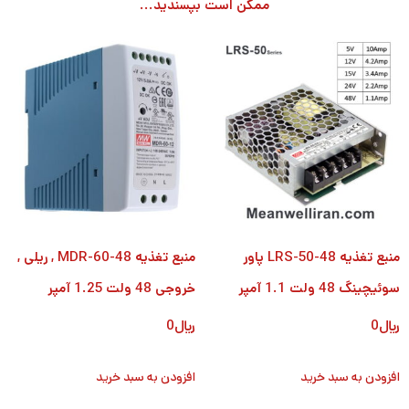
ممکن است بپسندید...
منبع تغذیه LRS-50-48 پاور
منبع تغذیه MDR-60-48 , ریلی ,
سوئیچینگ 48 ولت 1.1 آمپر
خروجی 48 ولت 1.25 آمپر
﷼
0
﷼
0
افزودن به سبد خرید
افزودن به سبد خرید