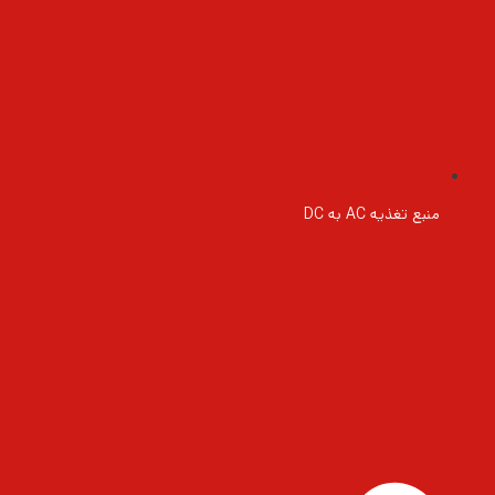
منبع تغذیه AC به DC