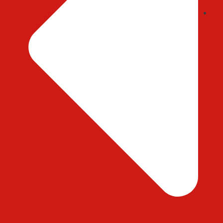
ایمیل : abedihessam@gmail.com