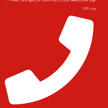
تهران, خیابان ولیعصر, پایین تر از پارک ساعی ، برج سپهر ساعی ، طبقه 3 ،
واحد 305