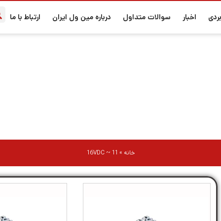
ردی
اخبار
سوالات متداول
درباره مین ول ایران
ارتباط با ما
11 ~ 16VDC
خانه
»
11 ~ 16VDC