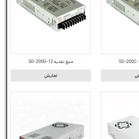
منبع تغذیه SD-200D-12
ش
نمایش