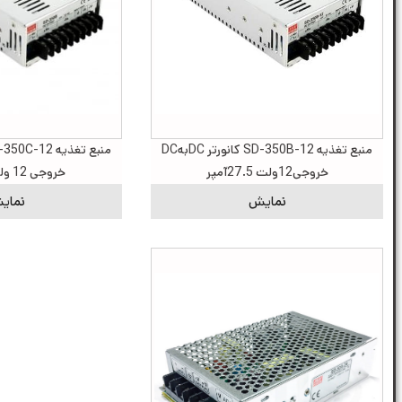
منبع تغذیه SD-350B-12 کانورتر DCبهDC
خروجی12ولت 27.5آمپر
خروجی 12 ولت 27 آمپر
نمایش
نمای