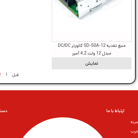
منبع تغذیه SD-50A-12 کانورتر DC/DC
مبدل 12 ولت 4.2 آمپر
نمایش
قبل
1
2
ارتباط با ما
دسته
ینه
جرب