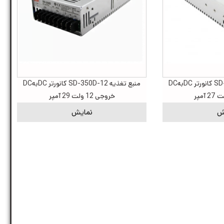
منبع تغذیه SD-350C-12 کانورتر DCبهDC
منبع تغذیه SD-350D-12 کانورتر DCبهDC
خروجی 12 ولت 29 آمپر
ش
نمایش