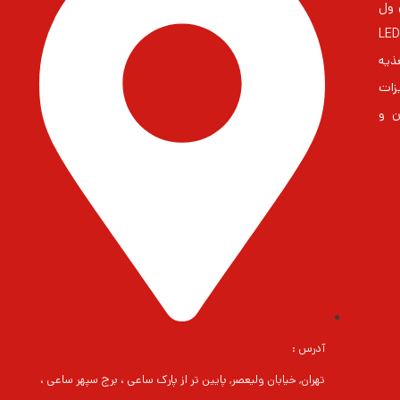
 مین ول
ایران بزرگترین مشاور در زمنیه منابع تغذیه و درایورهای LED
غذیه
زات
ن و
آدرس :
تهران, خیابان ولیعصر, پایین تر از پارک ساعی ، برج سپهر ساعی ،