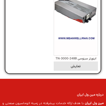
اینورتر سینوسی TN-3000-248B
نمایش
درباره مین ول ایران
مین ول ایران
با هدف ارائه خدمات پیشرفته در زمینه اتوماسیون صنعتی و