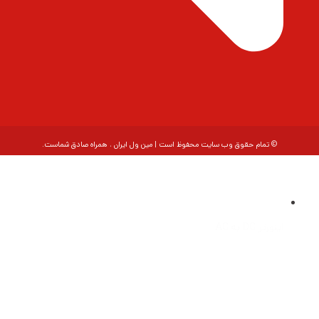
© تمام حقوق وب سایت محفوظ است | مین ول ایران ، همراه صادق شماست.
اینورتر DC به AC