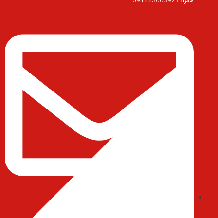
همراه : 09122366392
ایمیل : abedihessam@gmail.com