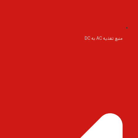
منبع تغذیه AC به DC