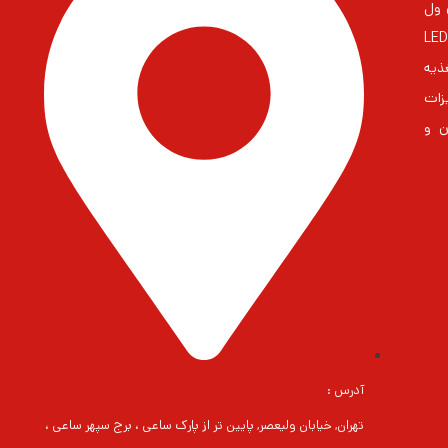
 مین ول
ایران بزرگترین مشاور در زمنیه منابع تغذیه و درایورهای LED
غذیه
زات
ن و
آدرس :
تهران, خیابان ولیعصر, پایین تر از پارک ساعی ، برج سپهر ساعی ،