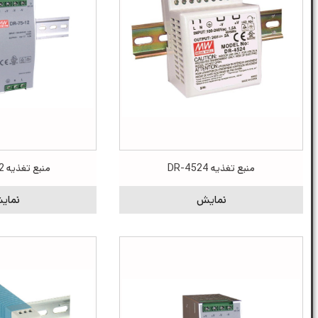
منبع تغذیه DR-4524
منبع تغذیه DR-75-12
نمایش
نمای