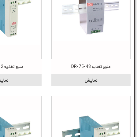
منبع تغذیه DR-75-48
منبع تغذیه MDR-10-12
نمایش
نمای