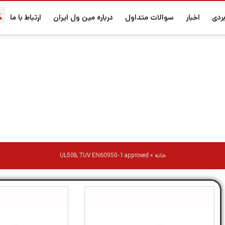
ردی
اخبار
سوالات متداول
درباره مین ول ایران
ارتباط با ما
UL508, TUV EN60950-1 approved
خانه
»
UL508, TUV EN60950-1 approved