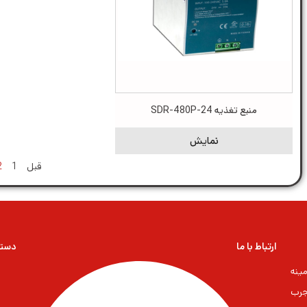
منبع تغذیه SDR-480P-24
نمایش
قبل
1
2
ارتباط با ما
دسته
ینه
جرب