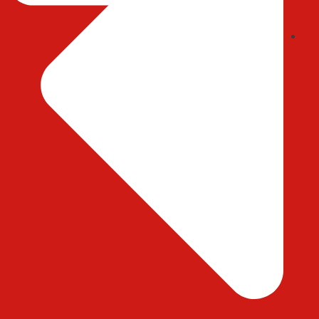
ایمیل : abedihessam@gmail.com