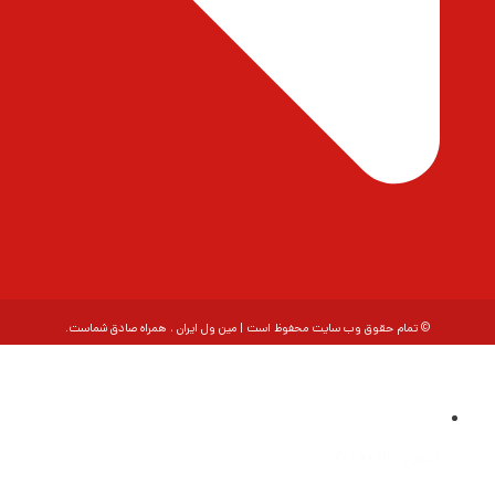
© تمام حقوق وب سایت محفوظ است | مین ول ایران ، همراه صادق شماست.
اینورتر DC به AC