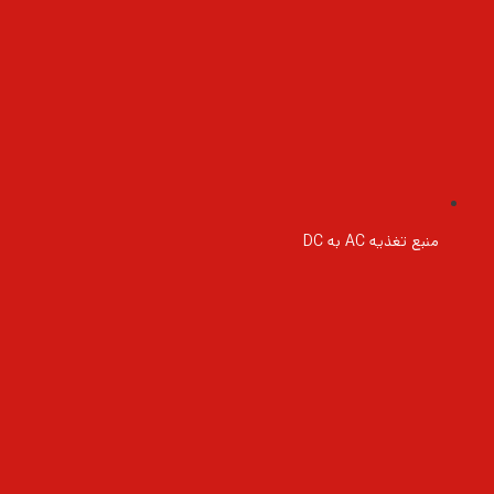
منبع تغذیه AC به DC