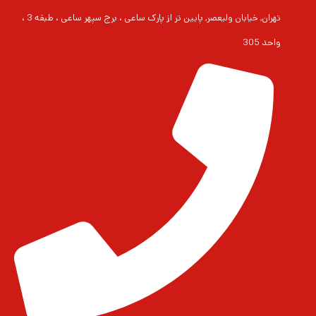
تهران, خیابان ولیعصر, پایین تر از پارک ساعی ، برج سپهر ساعی ، طبقه 3 ،
واحد 305