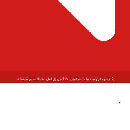
© تمام حقوق وب سایت محفوظ است | مین ول ایران ، همراه صادق شماست.
اینورتر DC به AC