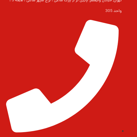
تهران, خیابان ولیعصر, پایین تر از پارک ساعی ، برج سپهر ساعی ، طبقه 3 ،
واحد 305