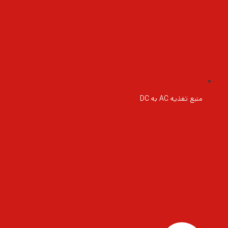
منبع تغذیه AC به DC