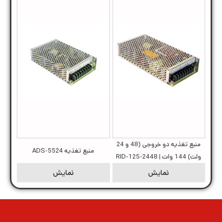
منبع تغذیه دو خروجی (48 و 24
منبع تغذیه ADS-5524
ولت) 144 وات | RID-125-2448
نمایش
نمایش