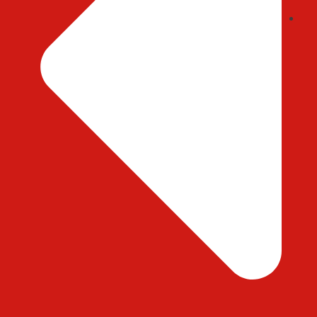
ایمیل : abedihessam@gmail.com