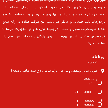
مین ول ایران
با هدف ارائه خدمات پیشرفته در زمینه اتوماسیون صنعتی و
ابزاردقیق و با بهره‌گیری از کادر فنی مجرب راه خود را در ابتدای دهه 80 آغاز
نمود. در حال حاضر مین ول ایران بزرگترین مشاور در زمنیه منابع تغذیه و
درایورهای LED خیابانی و خانگی می‌باشد. این شرکت علاوه بر ارائه منابع
تغذیه سوئیچینگ مدرن و ممتاز، در زمینه انرژی های نو، تجهیزات مرتبط با
اتوماسیون صنعتی، اجرای پروژه و آموزش رایگان و خدمات در سطح بالا
فعالیت می‌کند.
ارتباط با ما
آدرس :
تهران, خیابان ولیعصر, پایین تر از پارک ساعی ، برج سپهر ساعی ، طبقه 3 ،
واحد 305
تلفن:
021-88700011
021-88700022
021-88700033