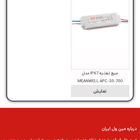
منبع تغذیه IP67 مدل
MEANWELL APC-35-700
نمایش
درباره مین ول ایران