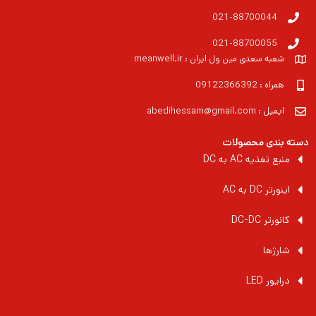
021-88700044
021-88700055
شعبه سعدی مین ول ایران : meanwell.ir
همراه : 09122366392
ایمیل : abedihessam@gmail.com
دسته بندی محصولات
منبع تغذیه AC به DC
اینورتر DC به AC
کانورتر DC-DC
شارژها
درایور LED