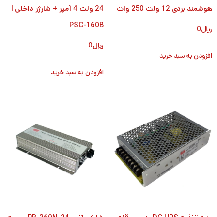
هوشمند بردی 12 ولت 250 وات
24 ولت 4 آمپر + شارژر داخلی |
PSC-160B
﷼
0
﷼
0
افزودن به سبد خرید
افزودن به سبد خرید