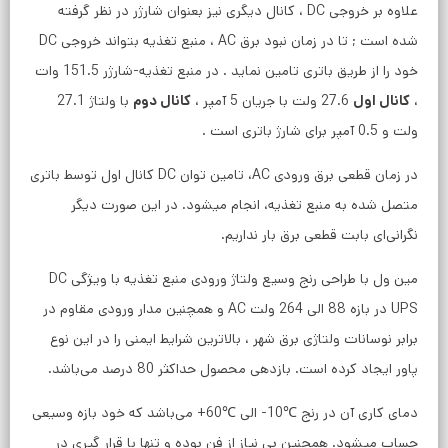
علاوه بر خروجی DC ، کانال دیگری نیز بعنوان شارژر در نظر گرفته
شده است ; تا در زمان نبود برق AC ، منبع تغذیه بتواند خروجی DC
خود را از طریق باتری تامین نماید . در منبع تغذیه-شارژر 151.5 وات
،
کانال اول
27.6 ولت با جریان 5 آمپر ،
کانال دوم
با ولتاژ 27.1
ولت و 0.5 آمپر برای شارژ باتری است .
در زمان قطعی برق ورودی AC، تامین توان DC کانال اول توسط باتری
متصل شده به منبع تغذیه، انجام میشود. در این صورت دیگر
نگرانی‌ای بابت قطعی برق بار نداریم.
مین ول با طراحی رنج وسیع ولتاژ ورودی منبع تغذیه با ویژگی DC
UPS در بازه 88 الی 264 ولت AC و همچنین مدار ورودی مقاوم در
برابر نوسانات ولتاژی برق شهر ، بالاترین شرایط ایمنی را در این نوع
پاور ایجاد کرده است. بازدهی محصول حداکثر 80 درصد می‌باشد.
دمای کاری آن در رنج ℃10- الی ℃60+ می‌باشد که خود بازه وسیعی
حساب میشود. همچنین بی نیاز از فن بوده و تنها با قرار گیری در