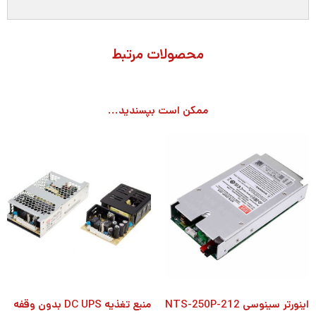
محصولات مرتبط
ممکن است بپسندید...
اینورتر سینوسی NTS-250P-212
منبع تغذیه DC UPS بدون وقفه