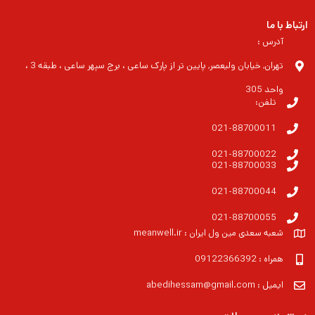
ارتباط با ما
آدرس :
تهران, خیابان ولیعصر, پایین تر از پارک ساعی ، برج سپهر ساعی ، طبقه 3 ،
واحد 305
تلفن:
021-88700011
021-88700022
021-88700033
021-88700044
021-88700055
شعبه سعدی مین ول ایران : meanwell.ir
همراه : 09122366392
ایمیل : abedihessam@gmail.com