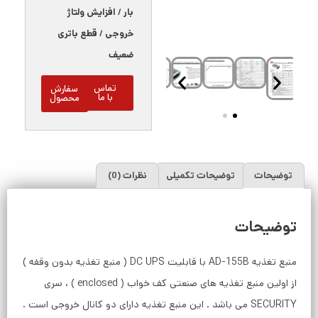
بار
/
افزایش ولتاژ
خروجی
/
قطع باتری
ضعیف
تماس
سفارش
با ما
محصول
توضیحات
توضیحات تکمیلی
نظرات (0)
توضیحات
منبع تغذیه AD-155B با قابلیت DC UPS ( منبع تغذیه بدون وقفه )
از اولین منبع تغذیه های صنعتی کف خواب ( enclosed ) ، سری
SECURITY می باشد . این منبع تغذیه دارای دو کانال خروجی است .