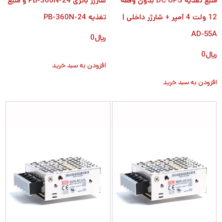
منبع تغذیه DC UPS بدون وقفه
شارژر باتری PB-360N-24 و منبع
12 ولت 4 آمپر + شارژر داخلی |
تغذیه PB-360N-24
AD-55A
﷼
0
﷼
0
افزودن به سبد خرید
افزودن به سبد خرید