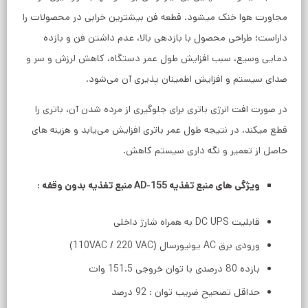
مجاورت هوا خنک میشود. قطعه فن بیشترین خرابی در محصولات را
داراست؛ طراحی محصول با بازدهی بالا، عدم داشتن فن و بازده
دمایی وسیع، سبب افزایش طول عمر دستگاه، کاهش لرزش و سر و
صدای سیستم و افزایش اطمینان پذیری آن می‌شود.
در صورت افت انرژی باتری برای جلوگیری از مرده شدن آن، باتری را
قطع میکند. در نتیجه طول عمر باتری افزایش می‌یابد و هزینه های
حاصل از تعمیر و نگه داری سیستم کاهش.
ویژگی های منبع تغذیه AD-155 منبع تغذیه بدون وقفه :
قابلیت DC UPS به همراه شارژ داخلی
ورودی برق AC یونیورسال (110VAC / 220 VAC)
بازده 80 درصدی با توان خروجی 151.5 وات
حداقل تصحیح ضریب توان : 92 درصد