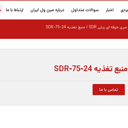
ردی
اخبار
سوالات متداول
درباره مین ول ایران
ارتباط با ما
سری حرفه ای ریلی SDR
/ منبع تغذیه SDR-75-24
منبع تغذیه SDR-75-24
تماس با ما