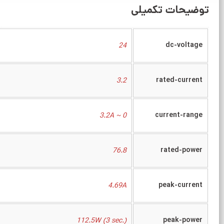
توضیحات تکمیلی
dc-voltage
24
rated-current
3.2
current-range
0 ~ 3.2A
rated-power
76.8
peak-current
4.69A
peak-power
112.5W (3 sec.)