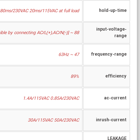
hold-up-time
80ms/230VAC 20ms/115VAC at full load
input-voltage-
88 ~ 264VAC 124 ~ 370VDC [DC input operation possible by connecting AC/L(+),AC/N(-)]
range
frequency-range
47 ~ 63Hz
efficiency
89%
ac-current
1.4A/115VAC 0.85A/230VAC
inrush-current
30A/115VAC 50A/230VAC
LEAKAGE