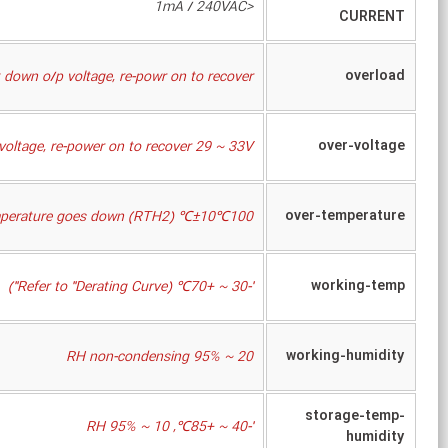
<1mA / 240VAC
CURRENT
overload
down o/p voltage, re-powr on to recover
over-voltage
voltage, re-power on to recover 29 ~ 33V
over-temperature
100℃±10℃ (RTH2) detect on main of power transistor Protection type : Shut down o/p voltage, re-powr on to recover after temperature goes down
working-temp
'-30 ~ +70℃ (Refer to "Derating Curve")
working-humidity
20 ~ 95% RH non-condensing
storage-temp-
'-40 ~ +85℃, 10 ~ 95% RH
humidity