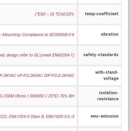
temp-coefficient
±0.03%/℃ (0 ~ 60℃)
vibration
; Mounting: Compliance to IEC60068-2-6
safety-standards
d, design refer to GL;(meet EN60204-1)
with-stand-
/P:3KVAC I/P-FG:2KVAC O/P-FG:0.5KVAC
voltage
isolation-
P-FG:100M Ohms / 500VDC / 25℃/ 70% RH
resistance
emc-emission
22), EN61204-3 Class B, EN61000-3-2,-3