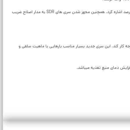
از بارزترین تغییرات ایجاد شده در سری های جدید نسبت به مدلهای قبلی، میشود به کاهش حجم منبع تغذیه به نصف و بالا رفتن بازده خروجی آن تا 96 درصد اشاره کرد. همچنین مجهز شدن سری های SDR به مدار اصلاح ضریب
ه فلزی باعث دفع حرارت و عملکرد بهتر منبع تغذیه میشود و منبع تغذیه را قادر میسازد تا در رنج های دمایی بالامابین منفی 30 تا مثبت 70 درجه کار کند. این سری جدید بسیار مناسب بارهایی با ماهیت سلفی و
فزایش دمای منبع تغذیه میباشد.