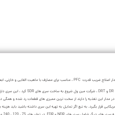
پس از استفاده گسترده منابع تغذیه ریلی مین
 آمریکایی قرار بگیرد. به تبع اگر تمایل به تهیه این سری داشته باشید باید هزین
EDR در توان های 75 ، 120 ، 240 و 480 وات گرفت.