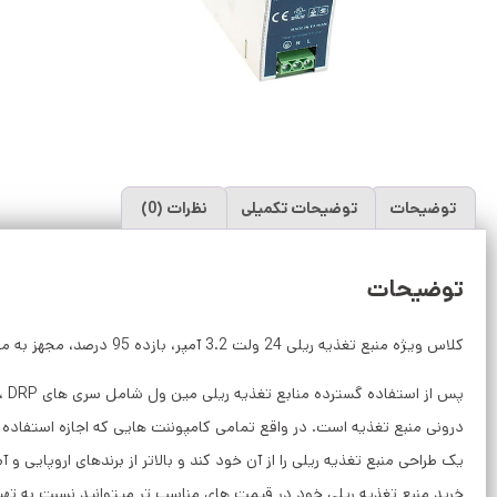
توضیحات
توضیحات تکمیلی
نظرات (0)
توضیحات
کلاس ویژه منبع تغذیه ریلی 24 ولت 3.2 آمپر، بازده 95 درصد، مجهز به مدار اصلاح ضریب قدرت PFC ، مناسب برای مصارف با ماهیت القایی و خازنی، ابعاد 113*125*32 .
یک طراحی منبع تغذیه ریلی را از آن خود کند و بالاتر از برندهای اروپایی و
خرید منبع تغذیه ریلی خود در قیمت های مناسب تر میتوانید نسبت به تهیه سری های دیگر شامل سری های NDR و 