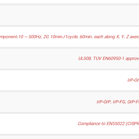
mponent:10 ~ 500Hz, 2G 10min./1cycle, 60min. each along X, Y, Z axes
UL508, TUV EN60950-1 approve
I/P-O
I/P-O/P, I/P-FG, O/
Compliance to EN55022 (CISPR