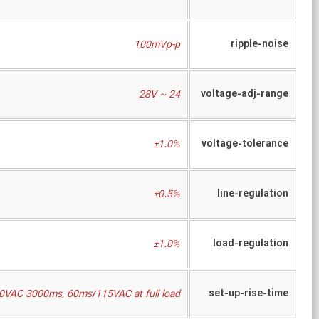
ripple-noise
100mVp-p
voltage-adj-range
24 ~ 28V
voltage-tolerance
±1.0%
line-regulation
±0.5%
load-regulation
±1.0%
set-up-rise-time
VAC 3000ms, 60ms/115VAC at full load