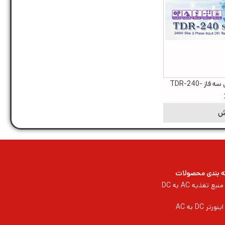
منبع تغذیه ریلی ورودی سه فاز TDR-240-
ش
 بندی محصولات
منبع تغذیه AC به DC
اینورتر DC به AC