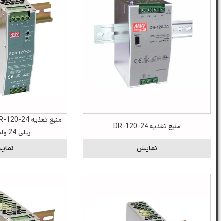
منبع تغذیه DR-120-24
ریلی 24 ولت 5 آمپر
نمایش
نمای