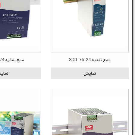
منبع تغذیه SDR-75-24
منبع تغذیه TDR-960-24
نمایش
نمای