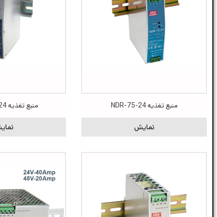
منبع تغذیه NDR-75-24
منبع تغذیه SDR-120-24
نمایش
نمای