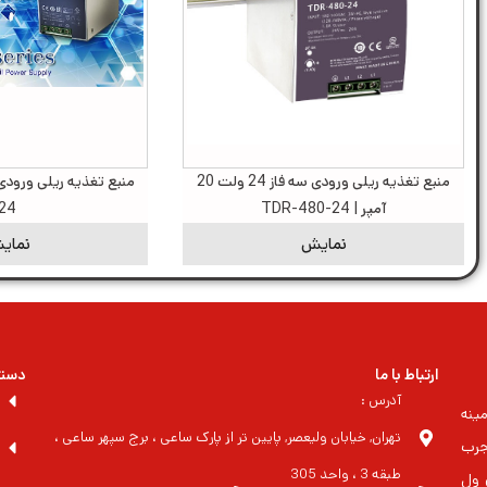
منبع تغذیه ریلی ورودی سه فاز 24 ولت 20
آمپر | TDR-480-24
24
نمایش
نمای
ارتباط با ما
دسته
آدرس :
ینه
تهران, خیابان ولیعصر, پایین تر از پارک ساعی ، برج سپهر ساعی ،
جرب
طبقه 3 ، واحد 305
 مین ول