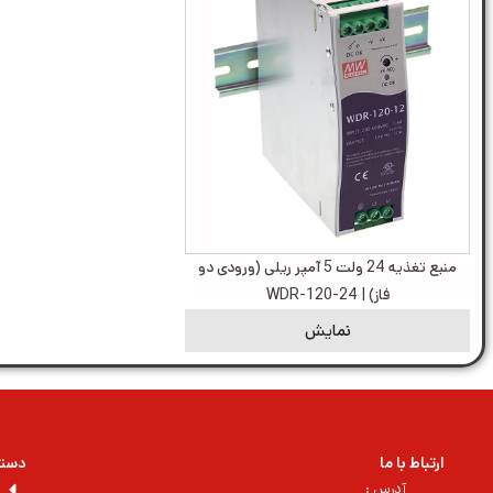
منبع تغذیه 24 ولت 5 آمپر ریلی (ورودی دو
فاز) | WDR-120-24
نمایش
ارتباط با ما
دسته
آدرس :