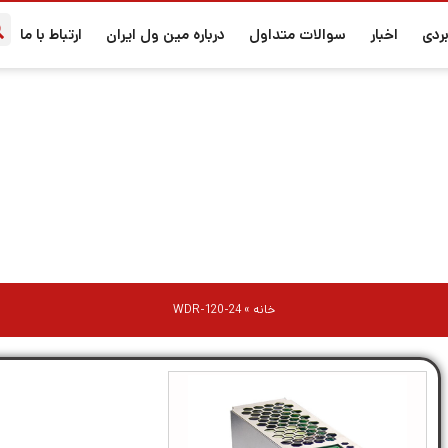
ردی
اخبار
سوالات متداول
درباره مین ول ایران
ارتباط با ما
WDR-120-24
خانه
»
WDR-120-24