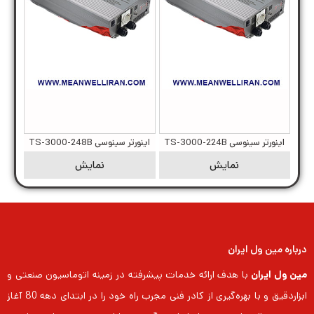
اینورتر سینوسی TS-3000-224B
اینورتر سینوسی TS-3000-248B
نمایش
نمایش
درباره مین ول ایران
مین ول ایران
با هدف ارائه خدمات پیشرفته در زمینه اتوماسیون صنعتی و
ابزاردقیق و با بهره‌گیری از کادر فنی مجرب راه خود را در ابتدای دهه 80 آغاز