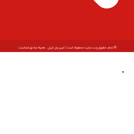
© تمام حقوق وب سایت محفوظ است | مین ول ایران ، همراه صادق شماست.
اینورتر DC به AC