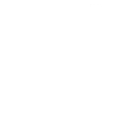
کانورتر DC-DC