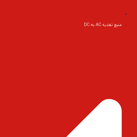
منبع تغذیه AC به DC