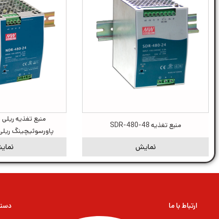
م
منبع تغذیه SDR-480-48
پاورسوئیچینگ ریلی 48 ولت 10 آمپ
نمایش
نمای
ارتباط با ما
دسته