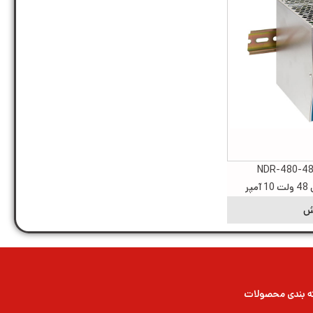
نبع تغذیه ریلی NDR-480-48
ر
ش
 بندی محصولات