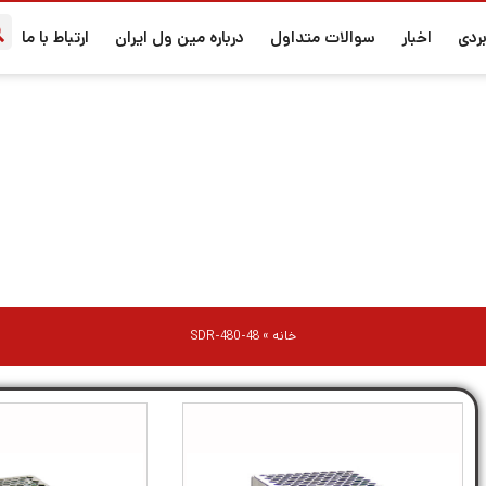
ردی
اخبار
سوالات متداول
درباره مین ول ایران
ارتباط با ما
SDR-480-48
خانه
»
SDR-480-48