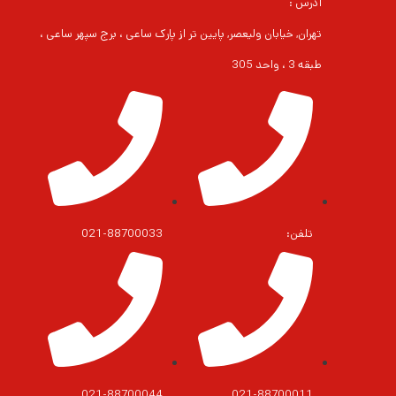
آدرس :
تهران, خیابان ولیعصر, پایین تر از پارک ساعی ، برج سپهر ساعی ،
طبقه 3 ، واحد 305
تلفن:
021-88700033
021-88700044
021-88700011