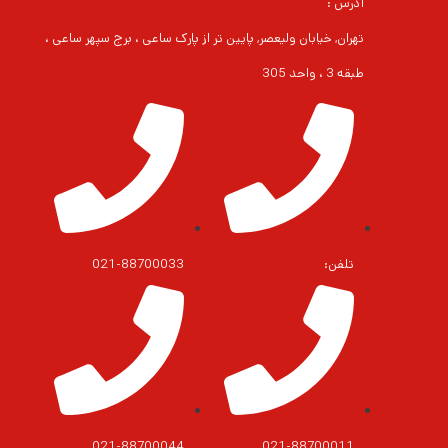
آدرس :
تهران, خیابان ولیعصر, پایین تر از پارک ساعی ، برج سپهر ساعی ،
طبقه 3 ، واحد 305
تلفن:
021-88700033
021-88700044
021-88700011