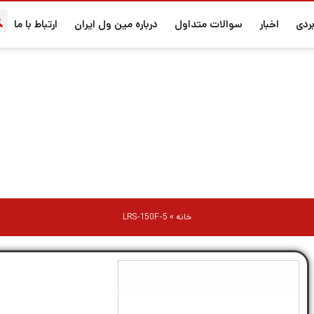
ردی
اخبار
سوالات متداول
درباره مین ول ایران
ارتباط با ما
LRS-150F-5
خانه
»
LRS-150F-5