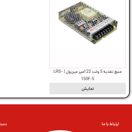
منبع تغذیه 5 ولت 22 آمپر مین‌ول | LRS-
150F-5
نمایش
ارتباط با ما
دسته