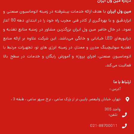
درباره مین ول ایران
مین ول ایران
با هدف ارائه خدمات پیشرفته در زمینه اتوماسیون صنعتی و
ابزاردقیق و با بهره‌گیری از کادر فنی مجرب راه خود را در ابتدای دهه 80 آغاز
نمود. در حال حاضر مین ول ایران بزرگترین مشاور در زمنیه منابع تغذیه و
درایورهای LED خیابانی و خانگی می‌باشد. این شرکت علاوه بر ارائه منابع
تغذیه سوئیچینگ مدرن و ممتاز، در زمینه انرژی های نو، تجهیزات مرتبط با
اتوماسیون صنعتی، اجرای پروژه و آموزش رایگان و خدمات در سطح بالا
فعالیت می‌کند.
ارتباط با ما
آدرس :
تهران, خیابان ولیعصر, پایین تر از پارک ساعی ، برج سپهر ساعی ، طبقه 3 ،
واحد 305
تلفن:
021-88700011