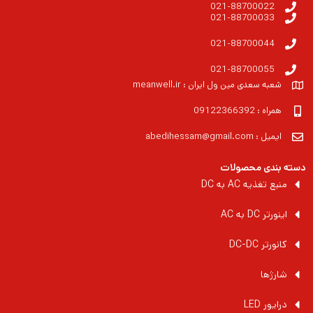
021-88700022
021-88700033
021-88700044
021-88700055
شعبه سعدی مین ول ایران : meanwell.ir
همراه : 09122366392
ایمیل : abedihessam@gmail.com
دسته بندی محصولات
منبع تغذیه AC به DC
اینورتر DC به AC
کانورتر DC-DC
شارژها
درایور LED