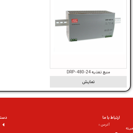
منبع تغذیه DRP-480-24
نمایش
ارتباط با ما
دسته
آدرس :
ینه