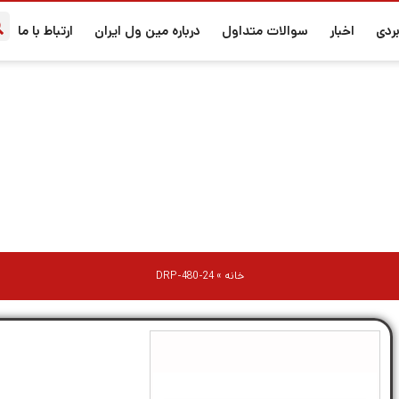
ردی
اخبار
سوالات متداول
درباره مین ول ایران
ارتباط با ما
DRP-480-24
خانه
»
DRP-480-24