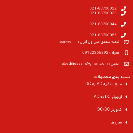
021-88700022
021-88700033
021-88700044
021-88700055
شعبه سعدی مین ول ایران : meanwell.ir
همراه : 09122366392
ایمیل : abedihessam@gmail.com
دسته بندی محصولات
منبع تغذیه AC به DC
اینورتر DC به AC
کانورتر DC-DC
شارژها