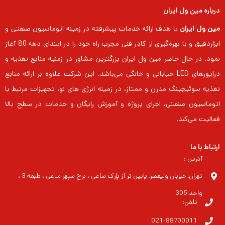
درباره مین ول ایران
مین ول ایران
با هدف ارائه خدمات پیشرفته در زمینه اتوماسیون صنعتی و
ابزاردقیق و با بهره‌گیری از کادر فنی مجرب راه خود را در ابتدای دهه 80 آغاز
نمود. در حال حاضر مین ول ایران بزرگترین مشاور در زمنیه منابع تغذیه و
درایورهای LED خیابانی و خانگی می‌باشد. این شرکت علاوه بر ارائه منابع
تغذیه سوئیچینگ مدرن و ممتاز، در زمینه انرژی های نو، تجهیزات مرتبط با
اتوماسیون صنعتی، اجرای پروژه و آموزش رایگان و خدمات در سطح بالا
فعالیت می‌کند.
ارتباط با ما
آدرس :
تهران, خیابان ولیعصر, پایین تر از پارک ساعی ، برج سپهر ساعی ، طبقه 3 ،
واحد 305
تلفن:
021-88700011