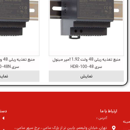
منبع تغذیه ریلی 48 ولت 1.92 آمپر مینول
سری HDR-100-48
سری HDR-100-48N
نمایش
نمای
ارتباط با ما
دسته
آدرس :
ینه
تهران, خیابان ولیعصر, پایین تر از پارک ساعی ، برج سپهر ساعی ،