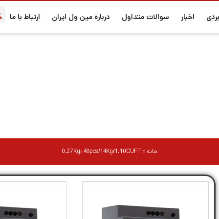
ردی
اخبار
سوالات متداول
درباره مین ول ایران
ارتباط با ما
0.27Kg; 48pcs/14Kg/1.10CUFT
خانه
»
0.27Kg; 48pcs/14Kg/1.10CUFT