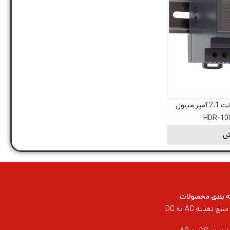
منبع تغذیه ریلی 48 ولت 2.1 آمپر مینول
ش
 بندی محصولات
منبع تغذیه AC به DC