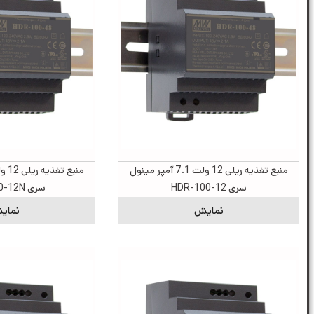
منبع تغذیه ریلی 12 ولت 7.1 آمپر مینول
سری HDR-100-12
سری HDR-100-12N
نمایش
نمای