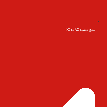
منبع تغذیه AC به DC