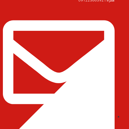
همراه : 09122366392
ایمیل : abedihessam@gmail.com