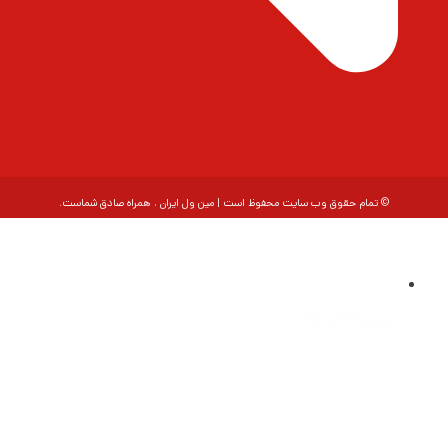
© تمام حقوق وب سایت محفوظ است | مین ول ایران ، همراه صادق شماست.
اینورتر DC به AC