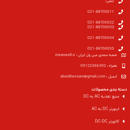
تلفن:
021-88700011
021-88700022
021-88700033
021-88700044
021-88700055
شعبه سعدی مین ول ایران : meanwell.ir
همراه : 09122366392
ایمیل : abedihessam@gmail.com
دسته بندی محصولات
منبع تغذیه AC به DC
اینورتر DC به AC
کانورتر DC-DC