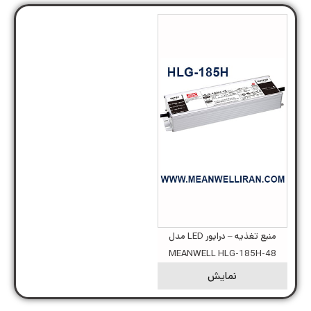
منبع تغذیه – درایور LED مدل
MEANWELL HLG-185H-48
نمایش