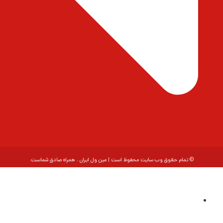
© تمام حقوق وب سایت محفوظ است | مین ول ایران ، همراه صادق شماست.
اینورتر DC به AC