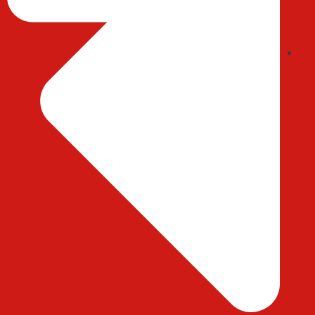
ایمیل : abedihessam@gmail.com