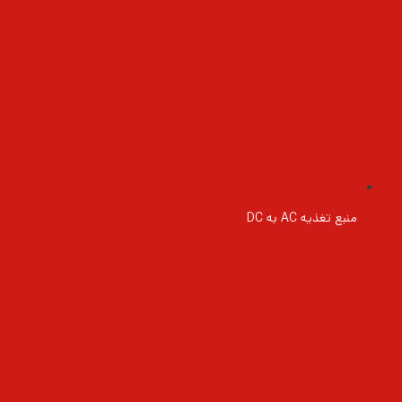
منبع تغذیه AC به DC