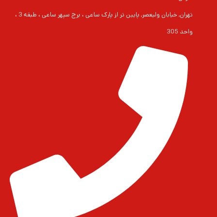
تهران, خیابان ولیعصر, پایین تر از پارک ساعی ، برج سپهر ساعی ، طبقه 3 ،
واحد 305