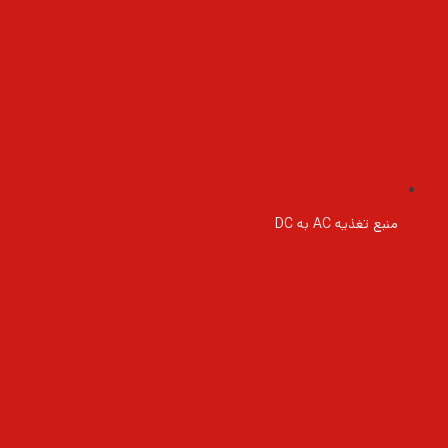
منبع تغذیه AC به DC