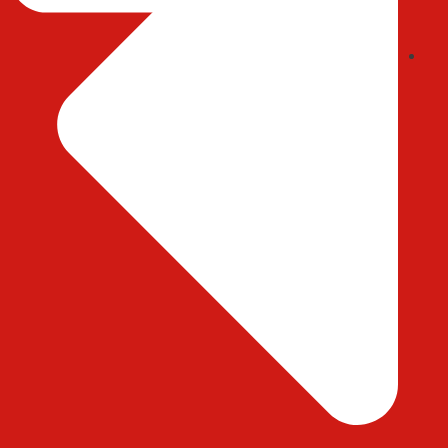
ایمیل : abedihessam@gmail.com