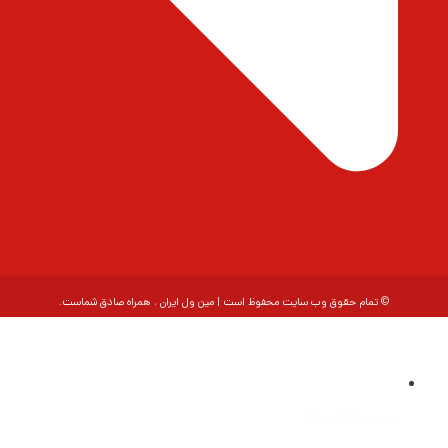
© تمام حقوق وب سایت محفوظ است | مین ول ایران ، همراه صادق شماست.
اینورتر DC به AC