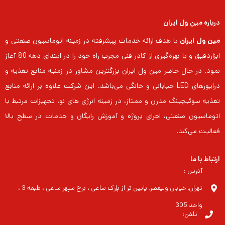
درباره مین ول ایران
مین ول ایران
با هدف ارائه خدمات پیشرفته در زمینه اتوماسیون صنعتی و
ابزاردقیق و با بهره‌گیری از کادر فنی مجرب راه خود را در ابتدای دهه 80 آغاز
نمود. در حال حاضر مین ول ایران بزرگترین مشاور در زمنیه منابع تغذیه و
درایورهای LED خیابانی و خانگی می‌باشد. این شرکت علاوه بر ارائه منابع
تغذیه سوئیچینگ مدرن و ممتاز، در زمینه انرژی های نو، تجهیزات مرتبط با
اتوماسیون صنعتی، اجرای پروژه و آموزش رایگان و خدمات در سطح بالا
فعالیت می‌کند.
ارتباط با ما
آدرس :
تهران, خیابان ولیعصر, پایین تر از پارک ساعی ، برج سپهر ساعی ، طبقه 3 ،
واحد 305
تلفن: