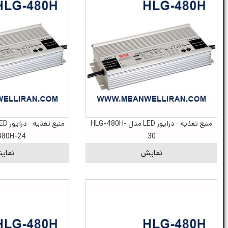
منبع تغذیه – درایور LED مدل HLG-480H-
480H-24
30
نمایش
نمای