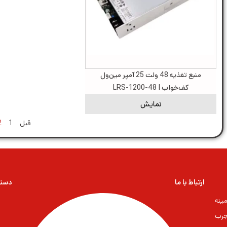
منبع تغذیه 48 ولت 25 آمپر مین‌ول
کف‌خواب | LRS-1200-48
نمایش
قبل
1
2
ارتباط با ما
دسته
ینه
جرب