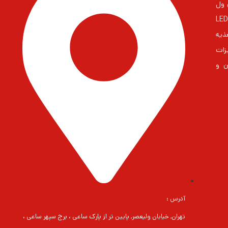
 مین ول
ایران بزرگترین مشاور در زمنیه منابع تغذیه و درایورهای LED
غذیه
زات
ن و
آدرس :
تهران, خیابان ولیعصر, پایین تر از پارک ساعی ، برج سپهر ساعی ،