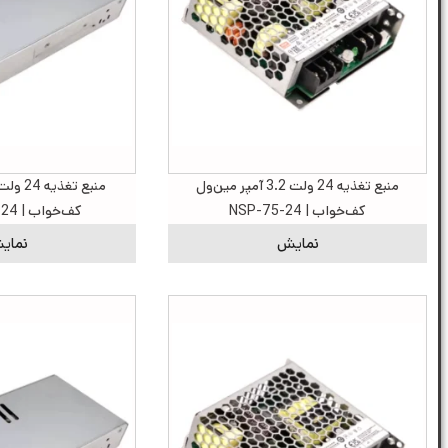
منبع تغذیه 24 ولت 3.2 آمپر مین‌ول
کف‌خواب | NSP-75-24
کف‌خواب | LRS-1200-24
نمایش
نمای