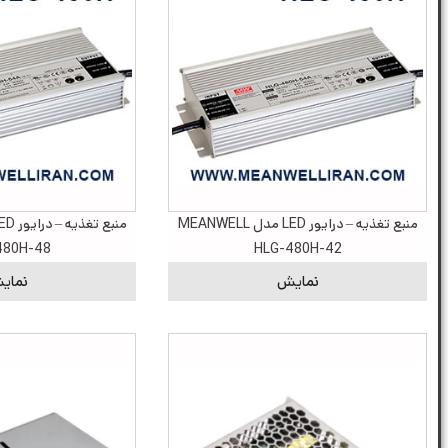
منبع تغذیه – درایور LED مدل MEANWELL
480H-48
HLG-480H-42
نمایش
نمای