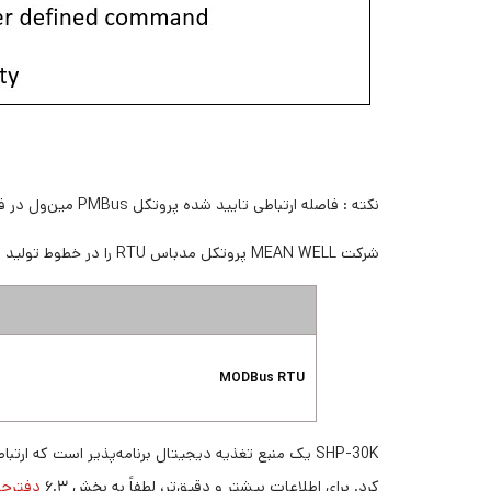
نکته : فاصله ارتباطی تایید شده پروتکل PMBus مین‌ول در فرکانس 100KHz، پروتکل CAN bus در نرخ تبادل 250Kbps و پروتکل ModBus RTU نرخ تبادل 115200Kbps می‌باشد.
شرکت MEAN WELL پروتکل مدباس RTU را در خطوط تولید منبع تغذیه دیجیتال با توان بالا و منبع تغذیه امنیتی خود ارائه ذاده است. در جدول زیر مدلهای پشتبان شده را نشان میدهد.
MODBus RTU
کرد. برای اطلاعات بیشتر و دقیق‌تر، لطفاً به بخش ۶.۳
دفترچه 