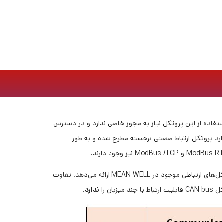
 توسط شرکت مودیکون (که قبلاً به نام اشنایدر الکتریک شناخته می‌شد) در سال ۱۹۷۹ منتشر شد. استفاده از این پروتکل نیاز به مجوز خاصی ندارد و در دسترس
د پروتکل ارتباط صنعتی برجسته مطرح شده و به طور
مدباس RTU از سیگنال‌های دیفرانسیلی EIA-485 (یا RS-485) استفاده می‌کند که در برابر نویز مقاوم هستند. جدول زیر مقایسه‌ای بین پروتکل‌های ارتباطی موجود در MEAN WELL ارائه می‌دهد. تفاوت
ندارد
.