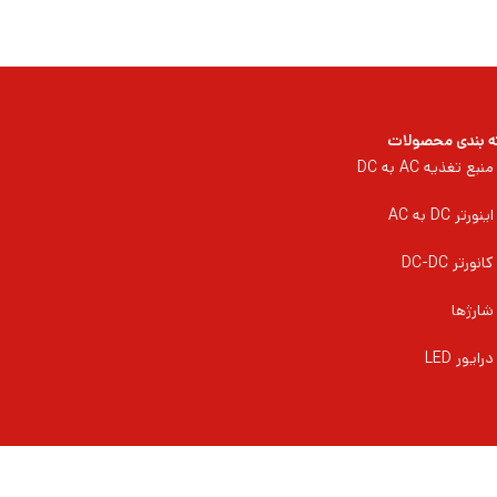
 بندی محصولات
منبع تغذیه AC به DC
اینورتر DC به AC
کانورتر DC-DC
شارژها
درایور LED