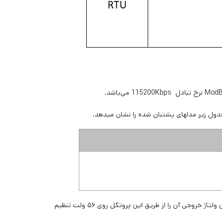
SHP-30K یک منبع تغذیه دیجیتال برنامه‌پذیر است که ارتباط مدباس RTU پشتیبانی می‌کند. به عنوان مثال، در مدل SHP-30K-55، می‌توان ولتاژ خروجی آن را از طریق این پروتکل روی ۵۶ ولت تنظیم