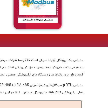
عموم می‌باشد، هیچگونه محدودیت حق کپی‌رایتی ندارد و پیا
گسترده‌ای برای ارتباط بین دستگاه‌های الکترونیکی صنعتی استفاده می‌شود. مدبا
اصلی با پروتکل CAN bus با پروتکل مدباس RTU در این است که پروتکل CAN bus از معماری مستر/اسلیو استفاده می‌کند؛ در نتیحه پروتکل CAN bus قابلیت ارتباط با چند میزبان را