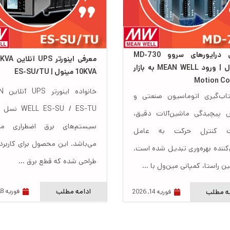
معرفی درایورهای سروو MD-730
مین‌ول | ورود MEAN WELL به بازار
10KVA مینول | ES-SU/TU
Motion Co
خانواد
اب‌گیری اتوماسیون صنعتی و
LL ES-SU / ES-TU
ش پیچیدگی ماشین‌آلات دقیق،
سیستم‌های برق اضطراری می
ت کنترل حرکت به عامل
می‌باشد. این محصول برای کاربر
کننده بهره‌وری تبدیل شده است.
طراحی شده که قطع برق ...
ن راستا، کمپانی مین‌ول با ...
ادامه مطلب
ه مطلب
فوریه 8, 2026
فوریه 14, 2026