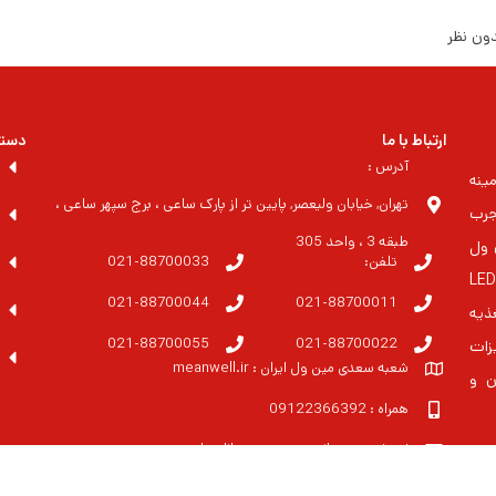
ون نظر
ارتباط با ما
دسته
آدرس :
ینه
تهران, خیابان ولیعصر, پایین تر از پارک ساعی ، برج سپهر ساعی ،
جرب
طبقه 3 ، واحد 305
 مین ول
تلفن:
021-88700033
ایران بزرگترین مشاور در زمنیه منابع تغذیه و درایورهای LED
021-88700044
021-88700011
غذیه
021-88700055
021-88700022
زات
شعبه سعدی مین ول ایران : meanwell.ir
ن و
همراه : 09122366392
ایمیل : abedihessam@gmail.com