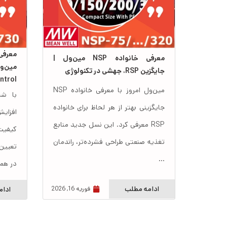
معرفی خانواده NSP مین‌ول |
جایگزین RSP، جهشی در تکنولوژی
ntrol
مین‌ول امروز با معرفی خانواده NSP
با شت
جایگزینی بهتر از هر لحاظ برای خانواده
افزای
RSP معرفی کرد. این نسل جدید منابع
کیفی
تغذیه صنعتی طراحی فشرده‌تر، راندمان
تعیین‌
...
در همی
ادامه مطلب
ادام
فوریه 16, 2026