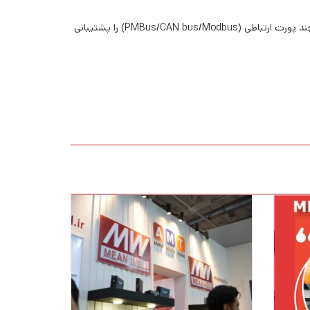
خط تولید منبع تغذیه دیجیتال و منبع تغذیه قابل اطمینان MEAN WELL تنظیمات توان برنامه‌پذیر و منحنی‌های شارژ، در کنار حداقل دو یا چند پورت ارتباطی (PMBus/CAN bus/Modbus) را پشتیبانی