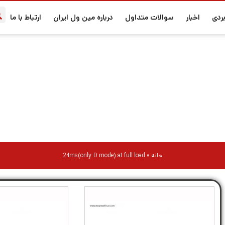
ردی
اخبار
سوالات متداول
درباره مین ول ایران
ارتباط با ما
24ms(only D mode) at full load
خانه
»
24ms(only D mode) at full load