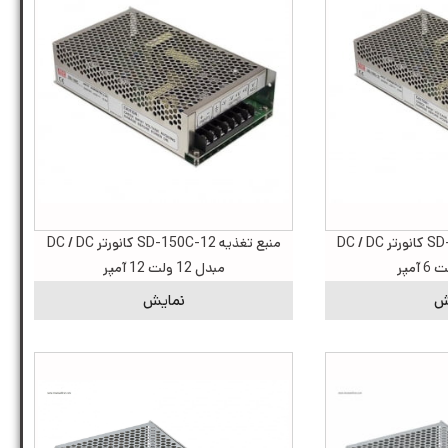
منبع تغذیه SD-150B-24 کانورتر DC / DC
منبع تغذیه SD-150C-12 کانورتر DC / DC
مبدل 12 ولت 12 آمپر
ش
نمایش