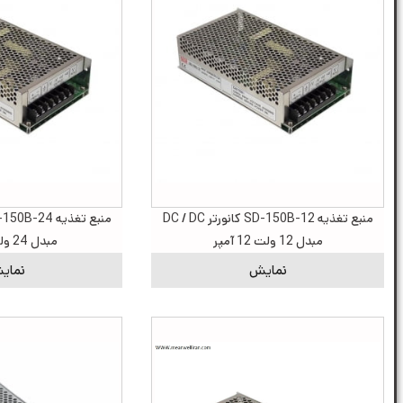
منبع تغذیه SD-150B-12 کانورتر DC / DC
مبدل 12 ولت 12 آمپر
مبدل 24 ولت 6 آمپر
نمایش
نمای