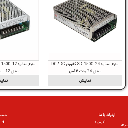
منبع تغذیه SD-150C-24 کانورتر DC / DC
مبدل 24 ولت 6 آمپر
مبدل 12 ولت 12 آمپر
نمایش
نمای
ارتباط با ما
دسته
آدرس :
ینه