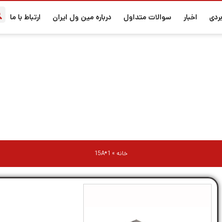
ردی
اخبار
سوالات متداول
درباره مین ول ایران
ارتباط با ما
15A*1
خانه
»
15A*1