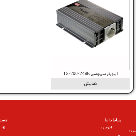
اینورتر سینوسی TS-200-248B
نمایش
ارتباط با ما
دسته
آدرس :
ینه