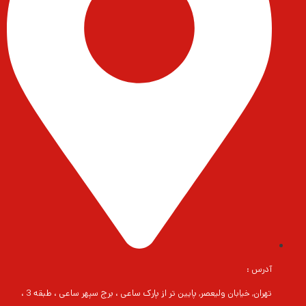
آدرس :
تهران, خیابان ولیعصر, پایین تر از پارک ساعی ، برج سپهر ساعی ، طبقه 3 ،