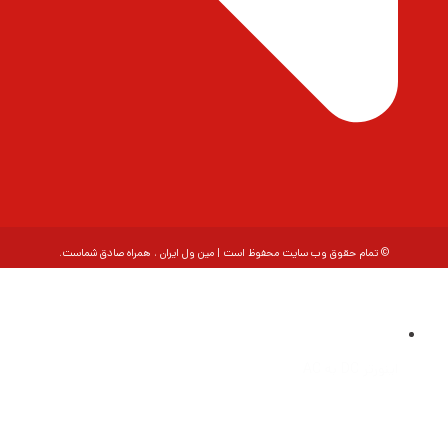
© تمام حقوق وب سایت محفوظ است | مین ول ایران ، همراه صادق شماست.
اینورتر DC به AC