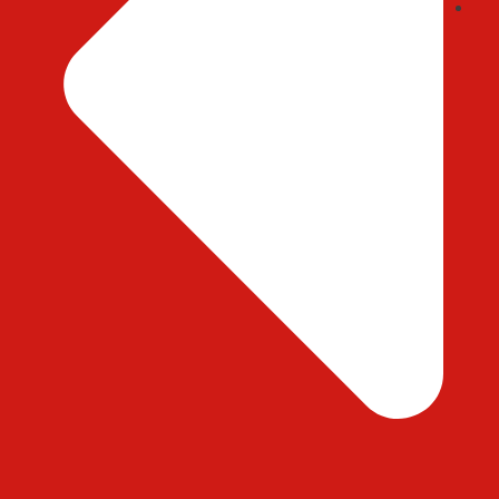
ایمیل : abedihessam@gmail.com