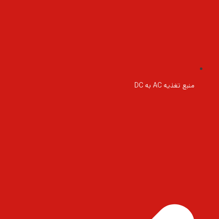
منبع تغذیه AC به DC