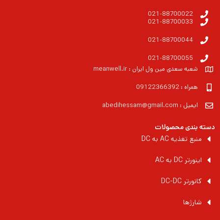
021-88700022
021-88700033
021-88700044
021-88700055
شعبه سعدی مین ول ایران : meanwell.ir
همراه : 09122366392
ایمیل : abedihessam@gmail.com
دسته بندی محصولات
منبع تغذیه AC به DC
اینورتر DC به AC
کانورتر DC-DC
شارژها