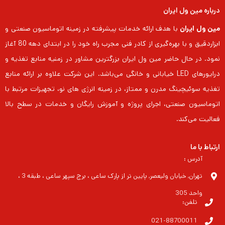
درباره مین ول ایران
مین ول ایران
با هدف ارائه خدمات پیشرفته در زمینه اتوماسیون صنعتی و
ابزاردقیق و با بهره‌گیری از کادر فنی مجرب راه خود را در ابتدای دهه 80 آغاز
نمود. در حال حاضر مین ول ایران بزرگترین مشاور در زمنیه منابع تغذیه و
درایورهای LED خیابانی و خانگی می‌باشد. این شرکت علاوه بر ارائه منابع
تغذیه سوئیچینگ مدرن و ممتاز، در زمینه انرژی های نو، تجهیزات مرتبط با
اتوماسیون صنعتی، اجرای پروژه و آموزش رایگان و خدمات در سطح بالا
فعالیت می‌کند.
ارتباط با ما
آدرس :
تهران, خیابان ولیعصر, پایین تر از پارک ساعی ، برج سپهر ساعی ، طبقه 3 ،
واحد 305
تلفن:
021-88700011