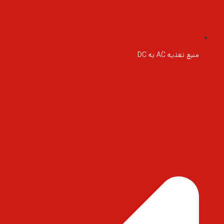
منبع تغذیه AC به DC