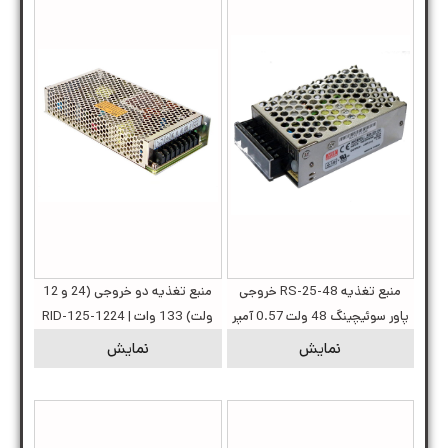
منبع تغذیه RS-25-48 خروجی
منبع تغذیه دو خروجی (24 و 12
پاور سوئیچینگ 48 ولت 0.57 آمپر
ولت) 133 وات | RID-125-1224
نمایش
نمایش