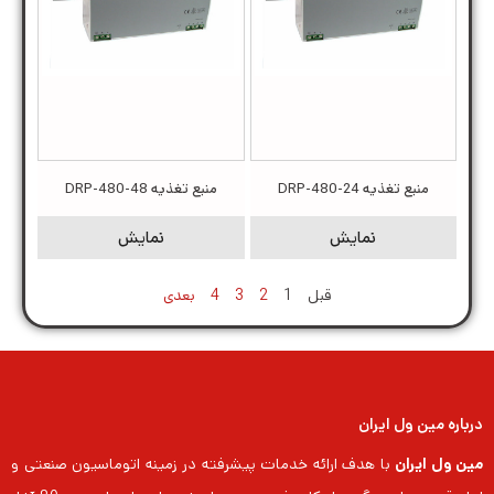
منبع تغذیه DRP-480-24
منبع تغذیه DRP-480-48
نمایش
نمایش
قبل
1
2
3
4
بعدی
درباره مین ول ایران
مین ول ایران
با هدف ارائه خدمات پیشرفته در زمینه اتوماسیون صنعتی و