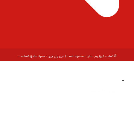
© تمام حقوق وب سایت محفوظ است | مین ول ایران ، همراه صادق شماست.
اینورتر DC به AC