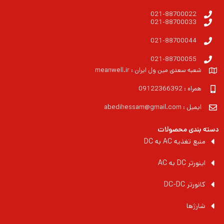
021-88700022
021-88700033
021-88700044
021-88700055
شعبه سعدی مین ول ایران : meanwell.ir
همراه : 09122366392
ایمیل : abedihessam@gmail.com
دسته بندی محصولات
منبع تغذیه AC به DC
اینورتر DC به AC
کانورتر DC-DC
شارژها