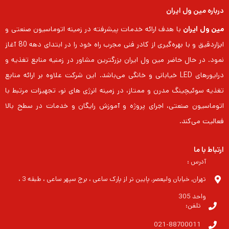
درباره مین ول ایران
مین ول ایران
با هدف ارائه خدمات پیشرفته در زمینه اتوماسیون صنعتی و
ابزاردقیق و با بهره‌گیری از کادر فنی مجرب راه خود را در ابتدای دهه 80 آغاز
نمود. در حال حاضر مین ول ایران بزرگترین مشاور در زمنیه منابع تغذیه و
درایورهای LED خیابانی و خانگی می‌باشد. این شرکت علاوه بر ارائه منابع
تغذیه سوئیچینگ مدرن و ممتاز، در زمینه انرژی های نو، تجهیزات مرتبط با
اتوماسیون صنعتی، اجرای پروژه و آموزش رایگان و خدمات در سطح بالا
فعالیت می‌کند.
ارتباط با ما
آدرس :
تهران, خیابان ولیعصر, پایین تر از پارک ساعی ، برج سپهر ساعی ، طبقه 3 ،
واحد 305
تلفن:
021-88700011