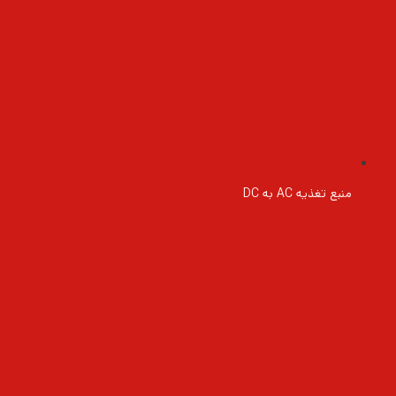
منبع تغذیه AC به DC