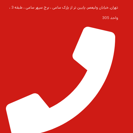
تهران, خیابان ولیعصر, پایین تر از پارک ساعی ، برج سپهر ساعی ، طبقه 3 ،
واحد 305