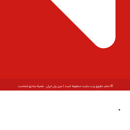
© تمام حقوق وب سایت محفوظ است | مین ول ایران ، همراه صادق شماست.
اینورتر DC به AC