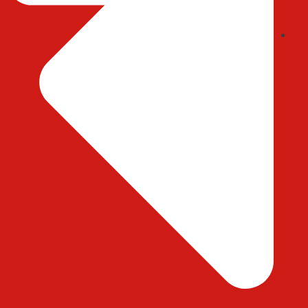
ایمیل : abedihessam@gmail.com