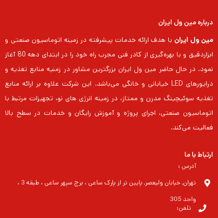
درباره مین ول ایران
مین ول ایران
با هدف ارائه خدمات پیشرفته در زمینه اتوماسیون صنعتی و
ابزاردقیق و با بهره‌گیری از کادر فنی مجرب راه خود را در ابتدای دهه 80 آغاز
نمود. در حال حاضر مین ول ایران بزرگترین مشاور در زمنیه منابع تغذیه و
درایورهای LED خیابانی و خانگی می‌باشد. این شرکت علاوه بر ارائه منابع
تغذیه سوئیچینگ مدرن و ممتاز، در زمینه انرژی های نو، تجهیزات مرتبط با
اتوماسیون صنعتی، اجرای پروژه و آموزش رایگان و خدمات در سطح بالا
فعالیت می‌کند.
ارتباط با ما
آدرس :
تهران, خیابان ولیعصر, پایین تر از پارک ساعی ، برج سپهر ساعی ، طبقه 3 ،
واحد 305
تلفن: