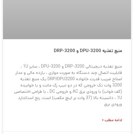
منبع تغذیه DPU-3200 و DRP-3200
منبع تغذیه دیجیتالی DRP-3200 و DPU-3200 ، سایز 1U ،
قابلیت اتصال چند دستگاه به صورت موازی ، یازده عالی و مدار
اصلاح ضریب قدرت خانواده DRP/DPU3200 یک منبع تغذیه
3200 وات تک خروجی که در دو تیپ رک مانت و یا خوابیده
(کف خواب) با ورودی برق AC و خروجی DC ، با طراحی اختصاصی
1U ، دانسیته بالا (37 وات بر اینچ مکعب) است. رنج استاندارد
ورودی برق
ادامه مطلب »