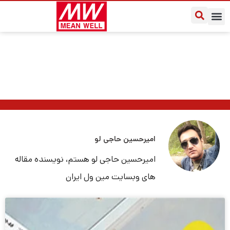
یادداشت‌های کاربردی
سوالات متداول
درباره مین ول ایران
RSP-1600-12
امیرحسین حاجی لو
امیرحسین حاجی لو هستم، نویسنده مقاله
های وبسایت مین ول ایران