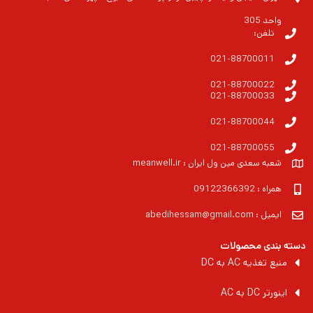
واحد 305
تلفن:
021-88700011
021-88700022
021-88700033
021-88700044
021-88700055
شعبه سعدی مین ول ایران : meanwell.ir
همراه : 09122366392
ایمیل : abedihessam@gmail.com
دسته بندی محصولات
منبع تغذیه AC به DC
اینورتر DC به AC