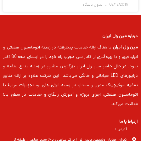
02/12/2019
بدون دیدگاه
درباره مین ول ایران
مین ول ایران
با هدف ارائه خدمات پیشرفته در زمینه اتوماسیون صنعتی و
ابزاردقیق و با بهره‌گیری از کادر فنی مجرب راه خود را در ابتدای دهه 80 آغاز
نمود. در حال حاضر مین ول ایران بزرگترین مشاور در زمنیه منابع تغذیه و
درایورهای LED خیابانی و خانگی می‌باشد. این شرکت علاوه بر ارائه منابع
تغذیه سوئیچینگ مدرن و ممتاز، در زمینه انرژی های نو، تجهیزات مرتبط با
اتوماسیون صنعتی، اجرای پروژه و آموزش رایگان و خدمات در سطح بالا
فعالیت می‌کند.
ارتباط با ما
آدرس :
تهران, خیابان ولیعصر, پایین تر از پارک ساعی ، برج سپهر ساعی ، طبقه 3 ،