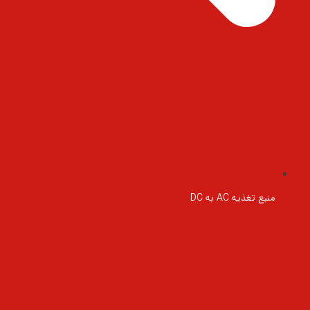
منبع تغذیه AC به DC