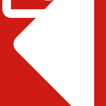
ایمیل : abedihessam@gmail.com