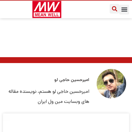
یادداشت‌های کاربردی
سوالات متداول
درباره مین ول ایران
DDR-480D-24
امیرحسین حاجی لو
امیرحسین حاجی لو هستم، نویسنده مقاله
های وبسایت مین ول ایران