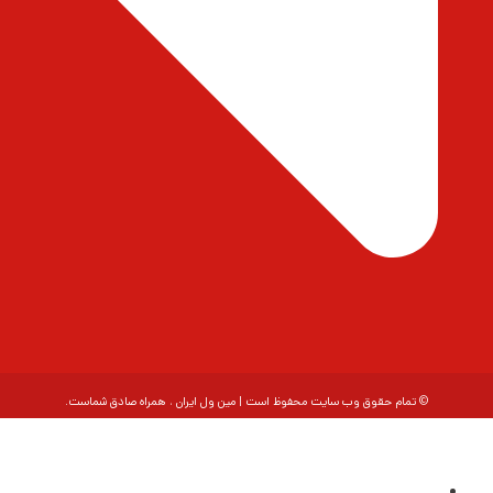
© تمام حقوق وب سایت محفوظ است | مین ول ایران ، همراه صادق شماست.