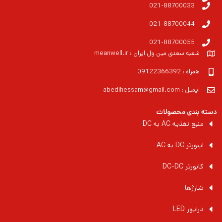
021-88700033
021-88700044
021-88700055
شعبه سعدی مین ول ایران : meanwell.ir
همراه : 09122366392
ایمیل : abedihessam@gmail.com
دسته بندی محصولات
منبع تغذیه AC به DC
اینورتر DC به AC
کانورتر DC-DC
شارژها
درایور LED