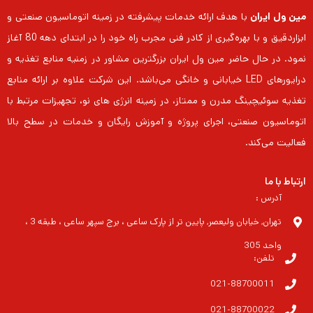
مین ول ایران
با هدف ارائه خدمات پیشرفته در زمینه اتوماسیون صنعتی و
ابزاردقیق و با بهره‌گیری از کادر فنی مجرب راه خود را در ابتدای دهه 80 آغاز
نمود. در حال حاضر مین ول ایران بزرگترین مشاور در زمنیه منابع تغذیه و
درایورهای LED خیابانی و خانگی می‌باشد. این شرکت علاوه بر ارائه منابع
تغذیه سوئیچینگ مدرن و ممتاز، در زمینه انرژی های نو، تجهیزات مرتبط با
اتوماسیون صنعتی، اجرای پروژه و آموزش رایگان و خدمات در سطح بالا
فعالیت می‌کند.
ارتباط با ما
آدرس :
تهران, خیابان ولیعصر, پایین تر از پارک ساعی ، برج سپهر ساعی ، طبقه 3 ،
واحد 305
تلفن:
021-88700011
021-88700022