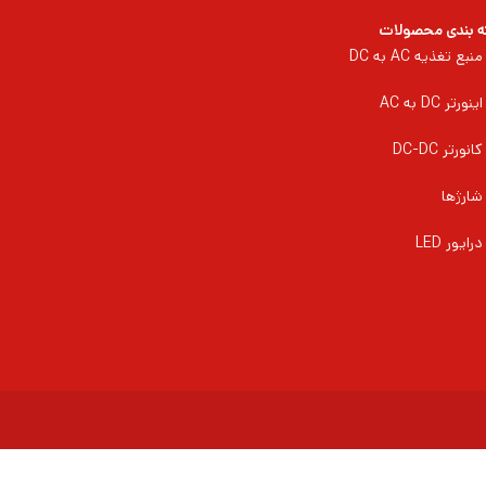
 بندی محصولات
منبع تغذیه AC به DC
اینورتر DC به AC
کانورتر DC-DC
شارژها
درایور LED