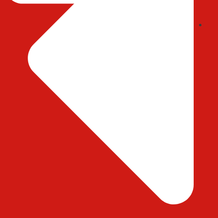
ایمیل : abedihessam@gmail.com