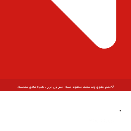
© تمام حقوق وب سایت محفوظ است | مین ول ایران ، همراه صادق شماست.
اینورتر DC به AC