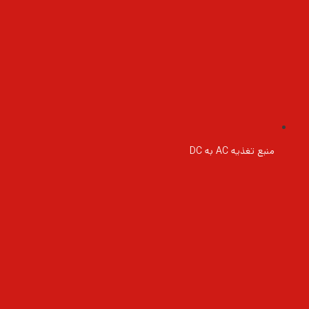
منبع تغذیه AC به DC