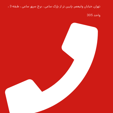
تهران, خیابان ولیعصر, پایین تر از پارک ساعی ، برج سپهر ساعی ، طبقه 3 ،
واحد 305