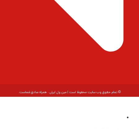
© تمام حقوق وب سایت محفوظ است | مین ول ایران ، همراه صادق شماست.
اینورتر DC به AC