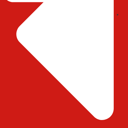
ایمیل : abedihessam@gmail.com