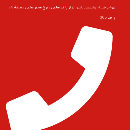
تهران, خیابان ولیعصر, پایین تر از پارک ساعی ، برج سپهر ساعی ، طبقه 3 ،
واحد 305