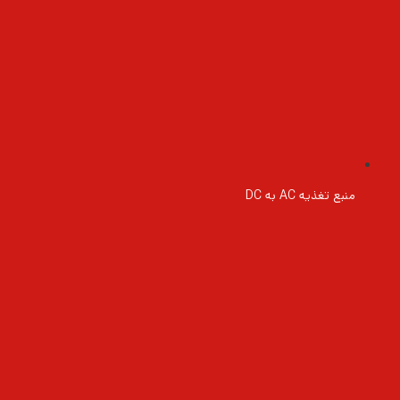
منبع تغذیه AC به DC