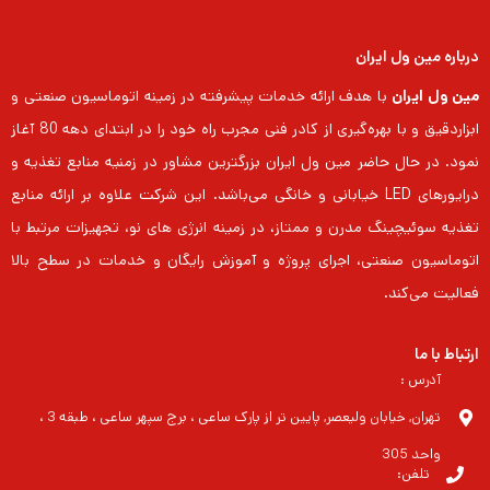
درباره مین ول ایران
مین ول ایران
با هدف ارائه خدمات پیشرفته در زمینه اتوماسیون صنعتی و
ابزاردقیق و با بهره‌گیری از کادر فنی مجرب راه خود را در ابتدای دهه 80 آغاز
نمود. در حال حاضر مین ول ایران بزرگترین مشاور در زمنیه منابع تغذیه و
درایورهای LED خیابانی و خانگی می‌باشد. این شرکت علاوه بر ارائه منابع
تغذیه سوئیچینگ مدرن و ممتاز، در زمینه انرژی های نو، تجهیزات مرتبط با
اتوماسیون صنعتی، اجرای پروژه و آموزش رایگان و خدمات در سطح بالا
فعالیت می‌کند.
ارتباط با ما
آدرس :
تهران, خیابان ولیعصر, پایین تر از پارک ساعی ، برج سپهر ساعی ، طبقه 3 ،
واحد 305
تلفن: