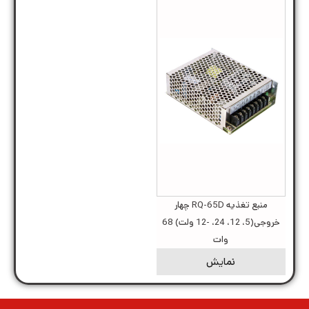
منبع تغذیه RQ-65D چهار
خروجی(5، 12، 24، -12 ولت) 68
وات
نمایش