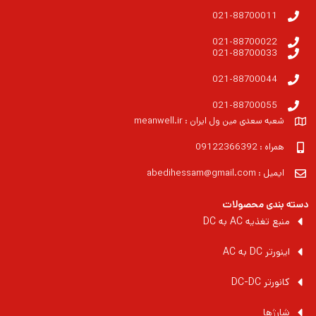
021-88700011
021-88700022
021-88700033
021-88700044
021-88700055
شعبه سعدی مین ول ایران : meanwell.ir
همراه : 09122366392
ایمیل : abedihessam@gmail.com
دسته بندی محصولات
منبع تغذیه AC به DC
اینورتر DC به AC
کانورتر DC-DC
شارژها