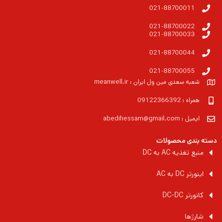
021-88700011
021-88700022
021-88700033
021-88700044
021-88700055
شعبه سعدی مین ول ایران : meanwell.ir
همراه : 09122366392
ایمیل : abedihessam@gmail.com
دسته بندی محصولات
منبع تغذیه AC به DC
اینورتر DC به AC
کانورتر DC-DC
شارژها