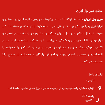
درباره مین ول ایران
مین ول ایران
با هدف ارائه خدمات پیشرفته در زمینه اتوماسیون صنعتی و
ابزاردقیق و با بهره‌گیری از کادر فنی مجرب راه خود را در ابتدای دهه 80 آغاز
نمود. در حال حاضر مین ول ایران بزرگترین مشاور در زمنیه منابع تغذیه و
درایورهای LED خیابانی و خانگی می‌باشد. این شرکت علاوه بر ارائه منابع
تغذیه سوئیچینگ مدرن و ممتاز، در زمینه انرژی های نو، تجهیزات مرتبط با
اتوماسیون صنعتی، اجرای پروژه و آموزش رایگان و خدمات در سطح بالا
فعالیت می‌کند.
ارتباط با ما
آدرس :
تهران, خیابان ولیعصر, پایین تر از پارک ساعی ، برج سپهر ساعی ، طبقه 3 ،
واحد 305
تلفن: